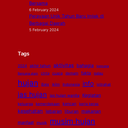
Bersama
6 February 2024
Perayaan Unik Tahun Baru Imlek di
Berbagai Daerah
5 February 2024
Tags
aktivitas
bahagia
akhir tahun
2024
bencana
fakta
cinta
cuaca
demam
galau
Bencana alam
hujan
info
ibex
iklim
Indonesia
istirahat
jas hujan
Kegiatan
jas hujan wanita
kencan
keluarga
kemerdekaan
kerja keras
kesehatan
lebaran
makanan
liburan
musim hujan
manfaat
musik