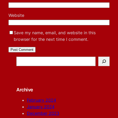
Website
Save my name, email, and website in this
browser for the next time I comment.
S
e
a
r
c
Archive
h
February 2024
January 2024
December 2023