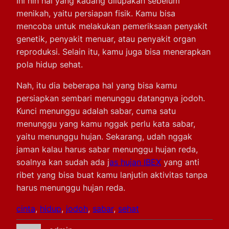
Ini nih hal yang kadang dilupakan sebelum
menikah, yaitu persiapan fisik. Kamu bisa
mencoba untuk melakukan pemeriksaan penyakit
genetik, penyakit menuar, atau penyakit organ
reproduksi. Selain itu, kamu juga bisa menerapkan
pola hidup sehat.
Nah, itu dia beberapa hal yang bisa kamu
persiapkan sembari menunggu datangnya jodoh.
Kunci menunggu adalah sabar, cuma satu
menunggu yang kamu nggak perlu kata sabar,
yaitu menunggu hujan. Sekarang, udah nggak
jaman kalau harus sabar menunggu hujan reda,
soalnya kan sudah ada j
as hujan IBEX
yang anti
ribet yang bisa buat kamu lanjutin aktivitas tanpa
harus menunggu hujan reda.
cinta
, 
hidup
, 
jodoh
, 
sabar
, 
sehat