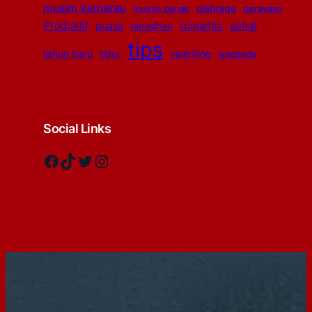
musim kemarau
olahraga
musim panas
perayaan
Produktif
romantis
sehat
puasa
ramadhan
tips
tahun baru
tidur
valentine
waspada
Social Links
Facebook
TikTok
Twitter
Instagram