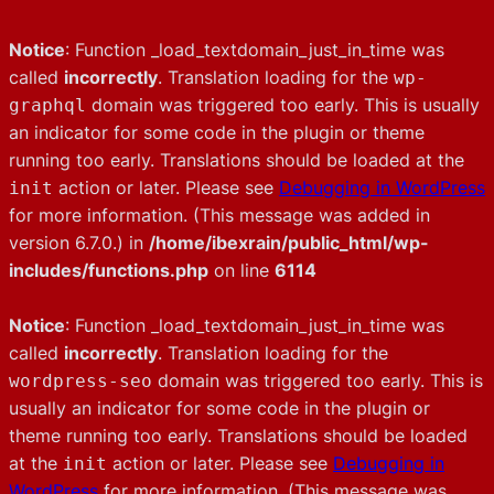
Notice
: Function _load_textdomain_just_in_time was
called
incorrectly
. Translation loading for the
wp-
domain was triggered too early. This is usually
graphql
an indicator for some code in the plugin or theme
running too early. Translations should be loaded at the
action or later. Please see
Debugging in WordPress
init
for more information. (This message was added in
version 6.7.0.) in
/home/ibexrain/public_html/wp-
includes/functions.php
on line
6114
Notice
: Function _load_textdomain_just_in_time was
called
incorrectly
. Translation loading for the
domain was triggered too early. This is
wordpress-seo
usually an indicator for some code in the plugin or
theme running too early. Translations should be loaded
at the
action or later. Please see
Debugging in
init
WordPress
for more information. (This message was