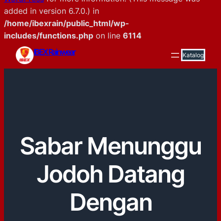
added in version 6.7.0.) in
/home/ibexrain/public_html/wp-
includes/functions.php
on line
6114
Skip
IBEX Rainwear
Katalog
to
content
Sabar Menunggu
Jodoh Datang
Dengan